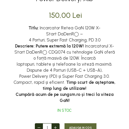
150,00 Lei
Titlu:
Incarcator Retea GaN 120W X-
Start DaDenR◯ –
4 Porturi, Super Fast Charging, PD 3.0
Descriere:
Putere extremă la 120W!
Incarcatorul X-
Start DaDenR◯ CDQ074 cu tehnologie GaN oferă
o forță masivă de 120W. Încarcă
laptopuri, tablete și telefoane la viteză maximă.
Dispune de 4 Porturi (USB-C + USB-A),
Power Delivery (PD) și Super Fast Charging 3.0.
Compact, rapid și eficient.
Timp scurt de așteptare,
timp lung de utilizare!
Cumpără acum de pe sungsm.ro și treci la viteza
GaN!
IN STOC
ADAUGA IN COS