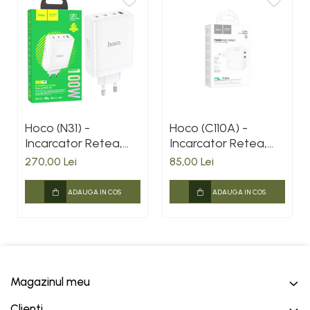
Hoco (N31) -
Hoco (C110A) -
Incarcator Retea,
Incarcator Retea,
GaN, 100W, 3xUSB-
35W, 2xUSB-C, PD,
270,00 Lei
85,00 Lei
C, 1xUSB-A, PD, QC
White
3.0, White
ADAUGA IN COS
ADAUGA IN COS
Instrumente
Gemini poate să facă greș
Magazinul meu
Clienti