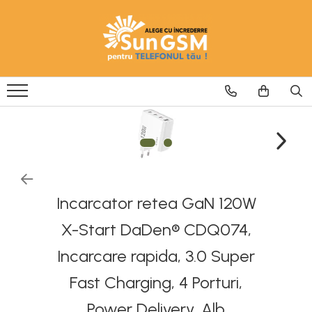
Incarcatoare
Wireless Fast Charger
Adaptoare
Cablu USB
Incarcator retea GaN 120W
X-Start DaDen® CDQ074,
Incarcare rapida, 3.0 Super
Fast Charging, 4 Porturi,
Power Delivery, Alb