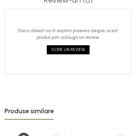
Review-uri
(0)
îl face perfect pentru calatorii și birou, eliminând
dezordinea.
Siguranță Avansată:
Chip-ul inteligent încorporat
reglează automat puterea necesară pentru fiecare
dispozitiv și oferă protecție împotriva scurtcircuitului,
Daca doresti sa iti exprimi parerea despre acest
produs poti adauga un review.
supratensiunii și supraîncălzirii. Incarcare sigura 120W.
De Ce Să Alegi Incarcatorul DaDen® CDQ074?
Dacă
SCRIE UN REVIEW
ești un profesionist, un gamer sau un utilizator care
deține mai multe gadgeturi de înaltă performanță,
acest incarcator 4 porturi 120W este soluția all-in-one
care îți va economisi timp și spațiu. Treci la viteza GaN!
Nu mai pierde timp prețios cu incarcarea lentă!
Comandă Incarcatorul GaN 120W X-
Start DaDenR◯ CDQ074 acum și simte diferența de
putere pe sungsm.ro!
Produse similare