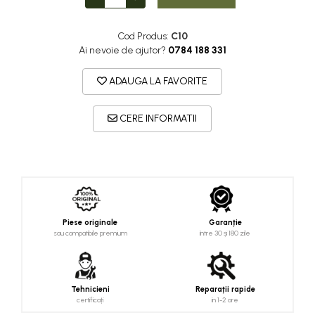
Cod Produs:
C10
Ai nevoie de ajutor?
0784 188 331
ADAUGA LA FAVORITE
CERE INFORMATII
Piese originale
Garanție
sau compatibile premium
între 30 și 180 zile
Tehnicieni
Reparații rapide
certificați
in 1-2 ore