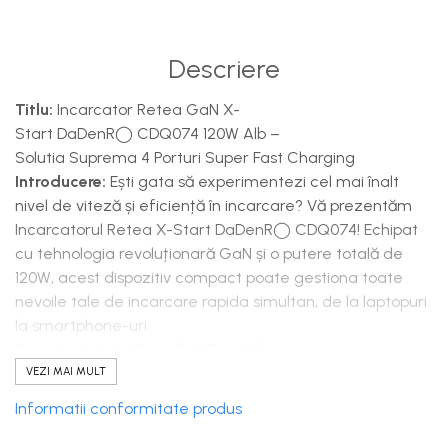
Descriere
Titlu:
Incarcator Retea GaN X-
Start DaDenR◯ CDQ074 120W Alb –
Solutia Suprema 4 Porturi Super Fast Charging
Introducere:
Ești gata să experimentezi cel mai înalt
nivel de viteză și eficiență în incarcare? Vă prezentăm
Incarcatorul Retea X-Start DaDenR◯ CDQ074! Echipat
cu tehnologia revoluționară GaN și o putere totală de
120W, acest dispozitiv compact poate gestiona toate
nevoile tale de incarcare rapida simultan, de la laptopuri
la smartphone-uri.
Caracteristici și Beneficii Esențiale:
Putere Uriașă de 120W cu Tehnologia GaN:
Datorită
VEZI MAI MULT
Nitrurii de Galiu (GaN), acest incarcator X-
Informatii conformitate produs
Start DaDen livrează 120W într-un corp mult mai mic și
mai rece decât încărcătoarele tradiționale. Este