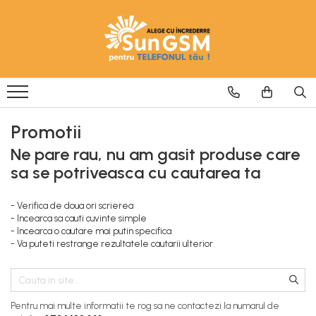
Incarcatoare
Wireless Fast Charger
Adaptoare
Cablu USB
Promotii
Ne pare rau, nu am gasit produse care
sa se potriveasca cu cautarea ta
- Verifica de doua ori scrierea
- Incearca sa cauti cuvinte simple
- Incearca o cautare mai putin specifica
- Va puteti restrange rezultatele cautarii ulterior
Pentru mai multe informatii te rog sa ne contactezi la numarul de