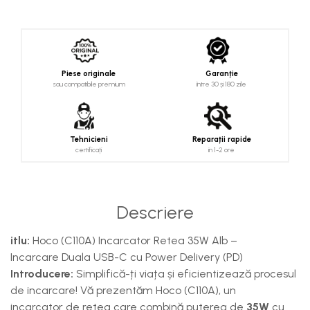
Piese originale
Garanție
sau compatibile premium
între 30 și 180 zile
Tehnicieni
Reparații rapide
certificați
in 1-2 ore
Descriere
itlu:
Hoco (C110A) Incarcator Retea 35W Alb –
Incarcare Duala USB-C cu Power Delivery (PD)
Introducere:
Simplifică-ți viața și eficientizează procesul
de incarcare! Vă prezentăm Hoco (C110A), un
incarcator de retea care combină puterea de
35W
cu