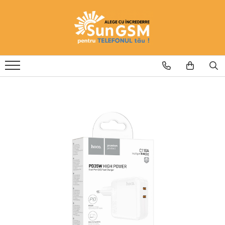
Incarcatoare
Wireless Fast Charger
Adaptoare
Cablu USB