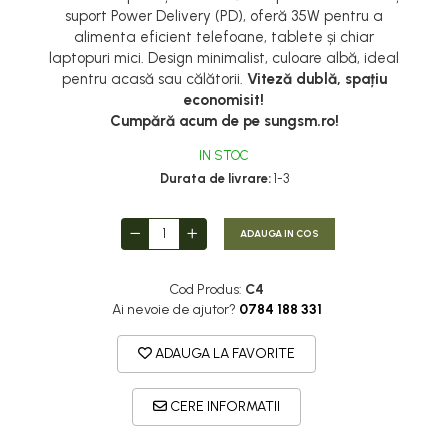
suport Power Delivery (PD), oferă 35W pentru a
alimenta eficient telefoane, tablete și chiar
laptopuri mici. Design minimalist, culoare albă, ideal
pentru acasă sau călătorii.
Viteză dublă, spațiu
economisit!
Cumpără acum de pe sungsm.ro!
IN STOC
Durata de livrare:
1-3
ADAUGA IN COS
Cod Produs:
C4
Ai nevoie de ajutor?
0784 188 331
ADAUGA LA FAVORITE
CERE INFORMATII