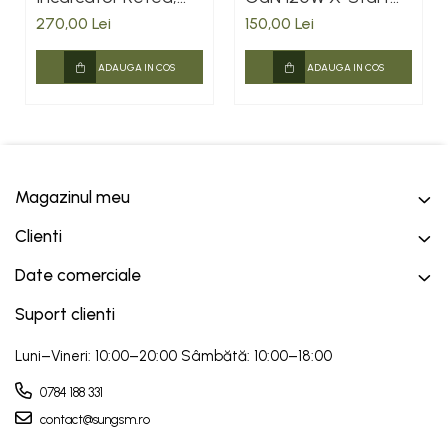
GaN, 100W, 3xUSB-
DaDen® CDQ074,
270,00 Lei
150,00 Lei
C, 1xUSB-A, PD, QC
Incarcare rapida, 3.0
3.0, White
Super Fast
ADAUGA IN COS
ADAUGA IN COS
Charging, 4 Porturi,
Power Delivery, Alb
Magazinul meu
Clienti
Date comerciale
Suport clienti
Luni–Vineri: 10:00–20:00 Sâmbătă: 10:00–18:00
0784 188 331
contact@sungsm.ro