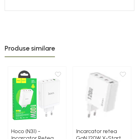
Produse similare
Hoco (N31) -
Incarcator retea
Incarcator Retea,
GaN 120W X-Start