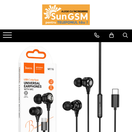
Incarcatoare
Wireless Fast Charger
Adaptoare
Cablu USB