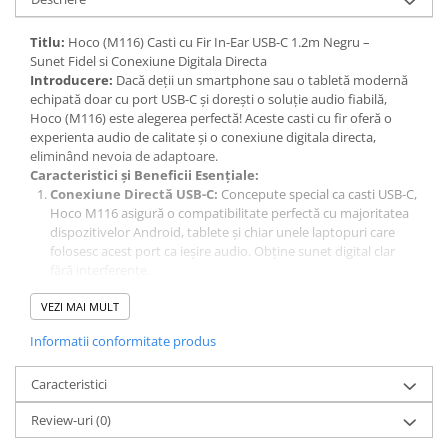
Titlu:
Hoco (M116) Casti cu Fir In-Ear USB-C 1.2m Negru –
Sunet Fidel si Conexiune Digitala Directa
Introducere:
Dacă deții un smartphone sau o tabletă modernă
echipată doar cu port USB-C și dorești o soluție audio fiabilă,
Hoco (M116) este alegerea perfectă! Aceste casti cu fir oferă o
experienta audio de calitate și o conexiune digitala directa,
eliminând nevoia de adaptoare.
Caracteristici și Beneficii Esențiale:
Conexiune Directă USB-C:
Concepute special ca casti USB-C,
Hoco M116 asigură o compatibilitate perfectă cu majoritatea
dispozitivelor Android, tablete și chiar unele laptopuri care
folosesc acest port ca ieșire audio. Obține sunet digital clar
fără interferențe.
Design In-Ear Ergonomic:
Datorită designului in-ear, căștile
VEZI MAI MULT
se fixează confortabil și sigur în ureche, izolând eficient
zgomotul ambiental. Ideale pentru naveta zilnica, sport sau
Informatii conformitate produs
apeluri lungi.
Microfon Integrat și Control pe Fir:
Echipate cu un
Caracteristici
microfon de ıˆnalta˘ sensibilitate, acestea sunt perfecte pentru
apeluri hands-free și conferințe video. Controlul integrat pe fir
Review-uri
(0)
permite gestionarea muzicii și a apelurilor cu ușurință.
Cablu Lung de 1.2 Metri:
Cablul de 1.2m îți oferă suficientă