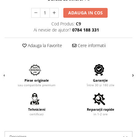
ADAUGA IN COS
Cod Produs:
C9
Ai nevoie de ajutor?
0784 188 331
Adauga la Favorite
Cere informatii
Piese originale
Garanție
sau compatibile premium
între 30 și 180 zile
Tehnicieni
Reparații rapide
certificați
in 1-2 ore
Descriere