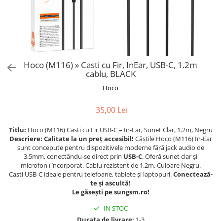
Hoco (M116) » Casti cu Fir, InEar, USB-C, 1.2m
cablu, BLACK
Hoco
35,00 Lei
Titlu:
Hoco (M116) Casti cu Fir USB-C – In-Ear, Sunet Clar, 1.2m, Negru
Descriere:
Calitate la un preț accesibil!
Căștile Hoco (M116) In-Ear
sunt concepute pentru dispozitivele moderne fără jack audio de
3.5mm, conectându-se direct prin
USB-C
. Oferă sunet clar și
microfon ıˆncorporat. Cablu rezistent de 1.2m. Culoare Negru.
Casti USB-C ideale pentru telefoane, tablete și laptopuri.
Conectează-
te și ascultă!
Le găsești pe sungsm.ro!
IN STOC
Durata de livrare:
1-3